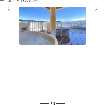
おすすめの記事
飛騨高山温泉でぽかぽか旅♨
買いもの
飛騨高
PR