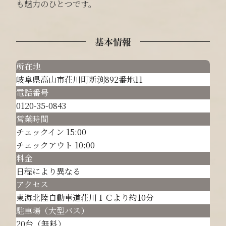
も魅力のひとつです。
基本情報
所在地
岐阜県高山市荘川町新渕892番地11
電話番号
0120-35-0843
営業時間
チェックイン 15:00
チェックアウト 10:00
料金
日程により異なる
アクセス
東海北陸自動車道荘川ＩＣより約10分
駐車場（大型バス）
20台（無料）