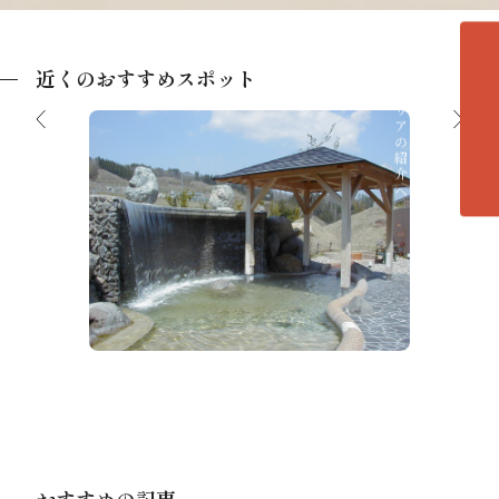
近くのおすすめスポット
各エリアの紹介へ
ひだ荘川温泉 桜香の湯
場
道の駅