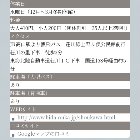
休業日
水曜日（12月～3月冬期休館）
料金
大人410円、小人200円（団体割引 25人以上2割引）
アクセス
JR高山駅より濃飛バス 荘川線上野々俣公民館前行
荘川の里下車 徒歩3分
東海北陸自動車道荘川ＩＣ下車 国道158号経由約5
分
駐車場（大型バス）
あり
駐車場（普通車）
あり
WEBサイト
http://www.hida-ouka.jp/shoukawa.html
口コミサイト
Googleマップの口コミ