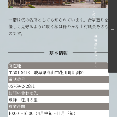
各エリアの紹介へ
一帯は桜の名所としても知られています。合掌造りを
優しく見守るように咲く桜は穏やかな山村風景そのも
のです。
飛騨高山旅ガイドへ
基本情報
所在地
〒501-5413 岐阜県高山市荘川町新渕52
電話番号
05769-2-2681
お問い合わせ先
飛騨 荘川の里
営業時間
10:00～16:00（4月中旬～11月下旬）