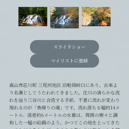
スライドショー
マイリストに登録
高山市荘川町 三尾河地区 旧軽岡峠口にあり、古来よ
り名瀑としてうたわれてきました。庄川の清らかな流
れを辿り三谷川と合流する手前、不意に流れが変わり
現れるのが「魚帰りの滝」です。流れ落ちる幅約14メ
ートル、落差約6メートルの水幕は、周囲の樹々と調
和した一幅の絵画のよう。かつてこの地を上ってきた