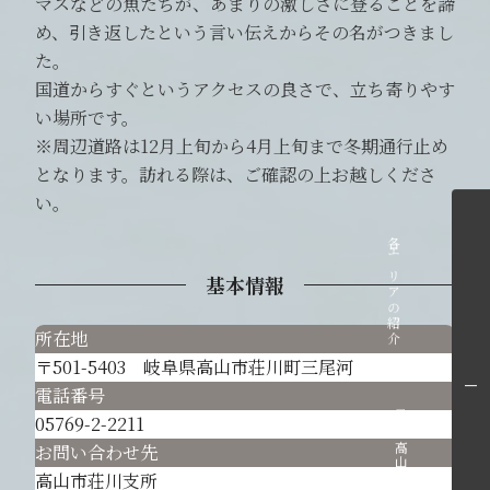
マスなどの魚たちが、あまりの激しさに登ることを諦
め、引き返したという言い伝えからその名がつきまし
た。
国道からすぐというアクセスの良さで、立ち寄りやす
い場所です。
※周辺道路は12月上旬から4月上旬まで冬期通行止め
となります。訪れる際は、ご確認の上お越しくださ
い。
各エリアの紹介へ
基本情報
所在地
〒501-5403 岐阜県高山市荘川町三尾河
電話番号
飛騨高山旅ガイドへ
05769-2-2211
お問い合わせ先
高山市荘川支所