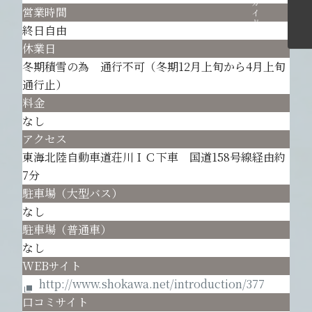
営業時間
終日自由
休業日
冬期積雪の為 通行不可（冬期12月上旬から4月上旬
通行止）
料金
なし
アクセス
東海北陸自動車道荘川ＩＣ下車 国道158号線経由約
7分
駐車場（大型バス）
なし
駐車場（普通車）
なし
WEBサイト
http://www.shokawa.net/introduction/377
口コミサイト