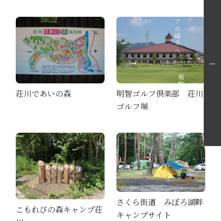
各エリアの紹介へ
飛騨高山旅ガイドへ
荘川であいの森
明智ゴルフ倶楽部 荘川
ゴルフ場
さくら街道 みぼろ湖畔
こもれびの森キャンプ荘
キャンプサイト