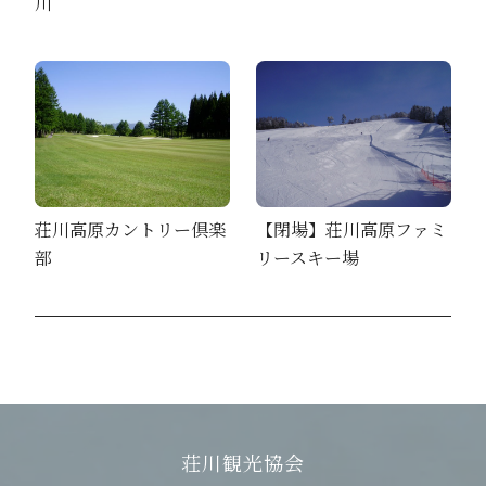
川
荘川高原カントリー倶楽
【閉場】荘川高原ファミ
部
リースキー場
荘川観光協会