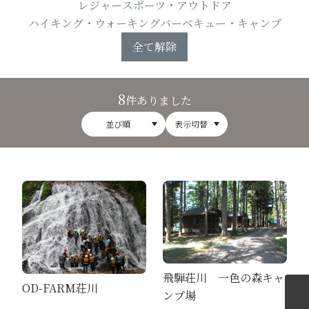
レジャー
スポーツ・アウトドア
ハイキング・ウォーキング
バーベキュー・キャンプ
全て解除
8
件ありました
並び順
表示切替
飛騨荘川 一色の森キャ
OD-FARM荘川
ンプ場