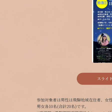
スライ
参加対象者は男性は飛騨地域在住者、女性
男女各10名(合計20名)です。