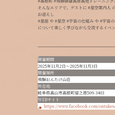
#高根町 #飛騨御嶽高原高地トレーニング
そんなエリアで、ゲストに #星空案内人 の
お迎えし
#星座 や #星空 #宇宙の仕組み や #宇宙
について楽しく学びながら交流するイベ
開催期間
2025年11月2日～2025年11月3日
開催場所
飛騨おんたけ山荘
所在地
岐阜県高山市高根町留之原509-3403
WEBサイト
https://www.facebook.com/onta