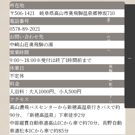
所在地
〒506-1421 岐阜県高山市奥飛騨温泉郷神坂710
各エリアの紹介へ
電話番号
0578-89-2021
お問い合わせ先
中崎山荘奥飛騨の湯
営業時間
9:00～18:00※受付は終了1時間前まで
飛騨高山旅ガイドへ
休業日
不定休
料金
入浴料：大人1000円、小人500円
アクセス
高山濃飛バスセンターから新穂高温泉行きバスで約
90分、「新穂高温泉」下車徒歩2分
中部縦貫自動車道高山ICから車で約70分、長野自動
車道松本ICから車で約85分