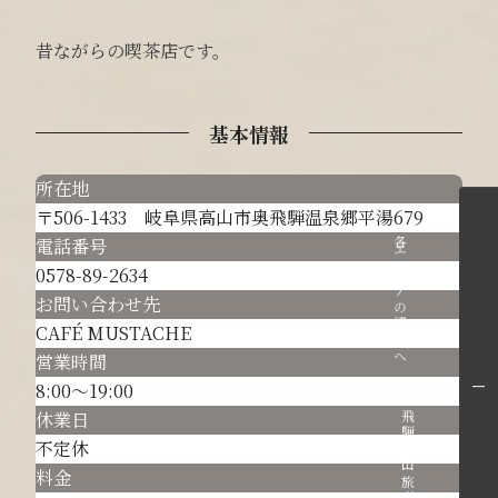
昔ながらの喫茶店です。
基本情報
所在地
〒506-1433 岐阜県高山市奥飛騨温泉郷平湯679
電話番号
各エリアの紹介へ
0578-89-2634
お問い合わせ先
CAFÉ MUSTACHE
営業時間
8:00～19:00
休業日
飛騨高山旅ガイドへ
不定休
料金