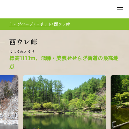
トップページ
スポット
西ウレ峠
西ウレ峠
標高1113ｍ、飛騨・美濃せせらぎ街道の最高地
点