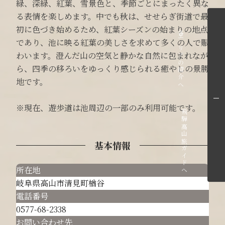
緑、深緑、紅葉、雪景色と、季節ごとにまったく異な
る表情を楽しめます。中でも秋は、せせらぎ街道で最
初に色づき始めるため、紅葉シーズンの始まりの地点
各エリアの紹介へ
であり、池に映る紅葉の美しさを求めて多くの人で賑
わいます。澄んだ山の空気と静かな自然に包まれなが
ら、四季の移ろいをゆっくり感じられる癒やしの景勝
地です。
※現在、遊歩道は池周辺の一部のみ利用可能です。
飛騨高山旅ガイドへ
基本情報
所在地
岐阜県高山市清見町楢谷
電話番号
0577-68-2338
お問い合わせ先