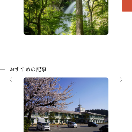
銚子の滝
ほおの
おすすめの記事
飛騨高山
【2026最新】随時更新中！飛騨高山 駐
【保存
車場情報
散歩