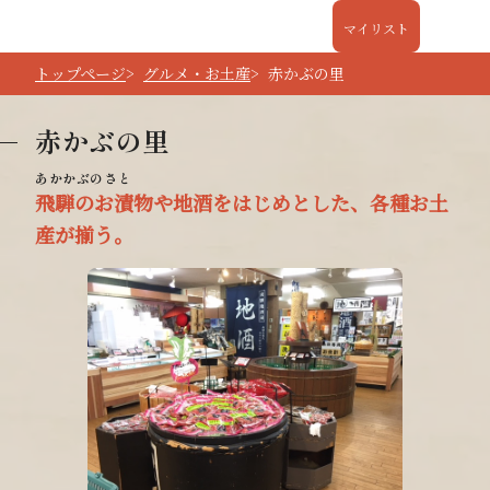
マイリスト
トップページ
グルメ・お土産
赤かぶの里
赤かぶの里
飛騨のお漬物や地酒をはじめとした、各種お土
産が揃う。