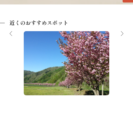
近くのおすすめスポット
飛騨あさひ桜めぐり
あさひ