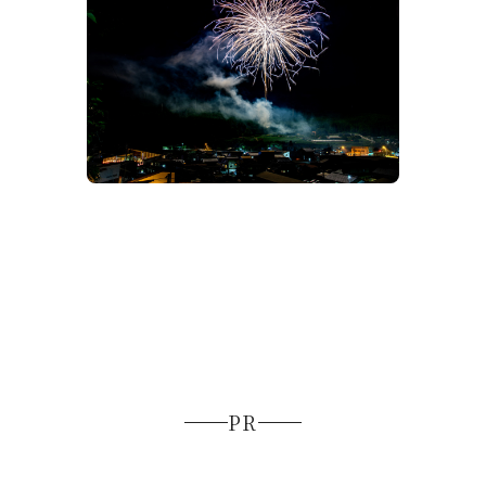
【2026夏】飛騨高山の花火大会＆夏祭
り
季の花々
【20
を楽し
PR