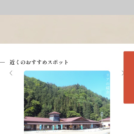
近くのおすすめスポット
各エリアの紹介へ
道の駅 ひだ朝日村
飛騨あ