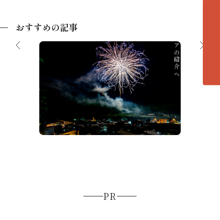
おすすめの記事
各エリアの紹介へ
選！ベ
【決定
【2026夏】飛騨高山の花火大会＆夏祭
ャンプス
テラン
り
ポット
PR