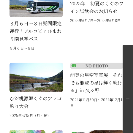
2025年 初夏のくぐのワ
イン試飲会のお知らせ
2025年6月7日～2025年6月8日
８月６日〜８日期間限定
運行！アルコピアひまわ
り園見学バス
８月６日〜８日
各エリアの紹介へ
能登の星空写真展「それ
でも能登の星は輝く続け
る」in 久々野
ひだ桃源郷くぐのアマゴ
2024年11月30日～2024年12月1
日
釣り大会
飛騨高山旅ガイドへ
2025年5月5日（月・祝）