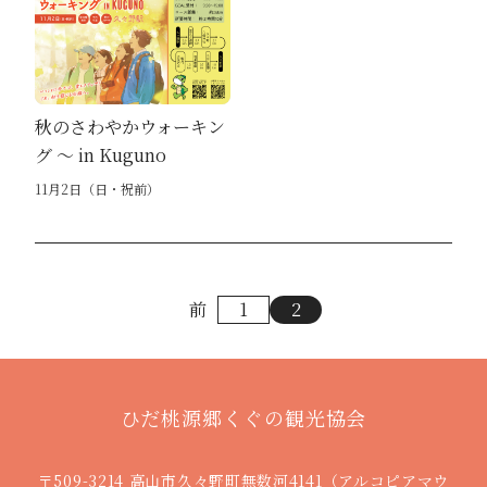
秋のさわやかウォーキン
グ 〜 in Kuguno
11月2日（日・祝前）
前
1
2
ひだ桃源郷くぐの観光協会
〒509-3214 高山市久々野町無数河4141（アルコピアマウ