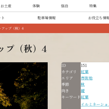
・お土産
体験
宿泊
特集
ット
駐車場情報
お役立ち情
トアップ（秋）4
ップ（秋）4
ID
151
カテゴリ
紅葉
エリア
市街地
季節
秋
向き
縦
キーワード
紅葉
イルミネーショ