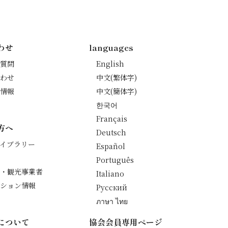
わせ
languages
質問
English
わせ
中文(繁体字)
情報
中文(簡体字)
한국어
Français
方へ
Deutsch
イブラリー
Español
Português
・観光事業者
Italiano
ション情報
Русский
ภาษา ไทย
について
協会会員専用ページ