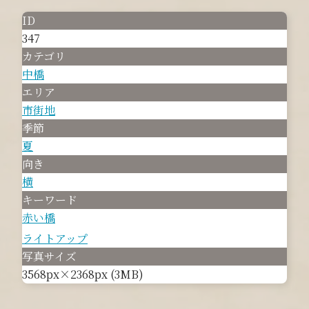
ID
347
カテゴリ
中橋
エリア
市街地
季節
夏
向き
横
キーワード
赤い橋
ライトアップ
写真サイズ
3568px×2368px (3MB)