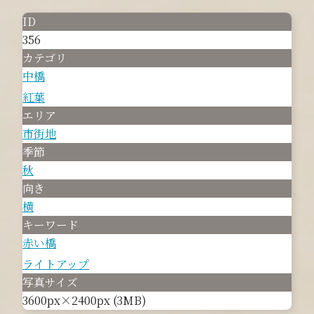
ID
356
カテゴリ
中橋
紅葉
エリア
市街地
季節
秋
向き
横
キーワード
赤い橋
ライトアップ
写真サイズ
3600px×2400px (3MB)