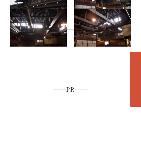
日下部民藝館1
日下部民藝館4
各エリアの紹介へ
PR