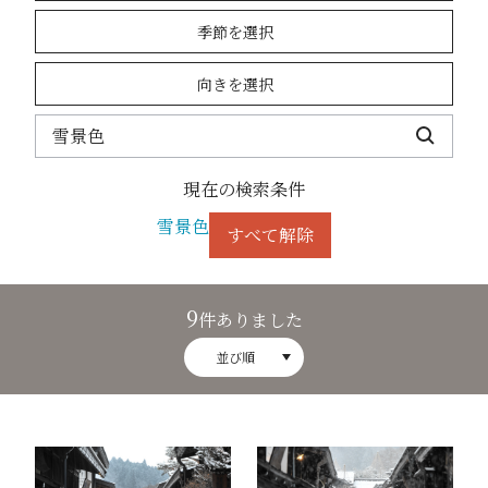
季節を選択
向きを選択
現在の検索条件
雪景色
すべて解除
9
件ありました
並び順
古い町並（冬）7
古い町並（冬）8