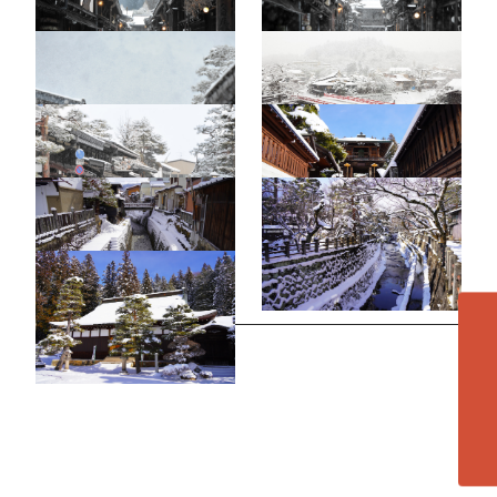
古い町並（冬）9
赤い中橋15（冬）
大新町4
雲龍寺4
江名子川（冬）2
江名子川（冬）1
雲龍寺5
各エリアの紹介へ