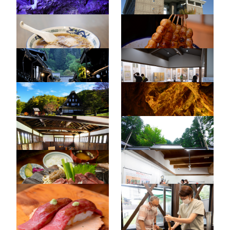
高山ラーメン3
みたらし団子1
古い町並（夜）1
飛騨高山まちの博物館3
飛騨の里8
飛騨大鍾乳洞3
高山陣屋11
飛騨一宮水無神社7
朴葉みそ1
飛騨高山まちの博物館1
飛騨牛4
飛騨高山まちの体験交流
館（有道杓子2）