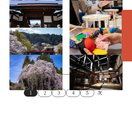
高山陣屋6
飛騨高山まちの体験交流
館（くみひも2）
各エリアの紹介へ
赤い中橋（春）1
飛騨高山まちの体験交流
館（さるぼぼ作り）
薬師堂1
吉島家1
1
2
3
4
5
次