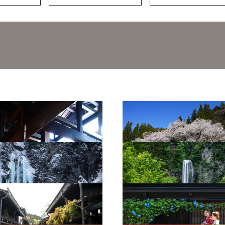
6
臥龍桜4
滝4
平湯大滝2
並（秋）4
古い町並（夏）3