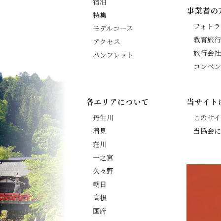
宿泊
事業者の
特集
フォトラ
モデルコース
教育旅行
アクセス
旅行会社
パンフレット
コンベン
各エリアについて
当サイト
丹生川
このサイ
清見
当協会に
荘川
一之宮
久々野
朝日
高根
国府