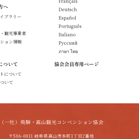
Français
方へ
Deutsch
イブラリー
Español
Português
・観光事業者
Italiano
ション情報
Русский
ภาษา ไทย
について
協会会員専用ページ
トについて
ついて
（一社）飛騨・高山観光コンベンション協会
〒506-0011 岐阜県高山市本町1丁目2番地