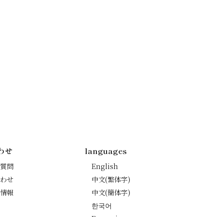
わせ
languages
質問
English
わせ
中文(繁体字)
情報
中文(簡体字)
한국어