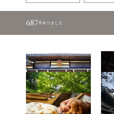
687
件ありました
吉島家7
吉島家
高山城跡
平湯大
一位一刀彫3
古い町