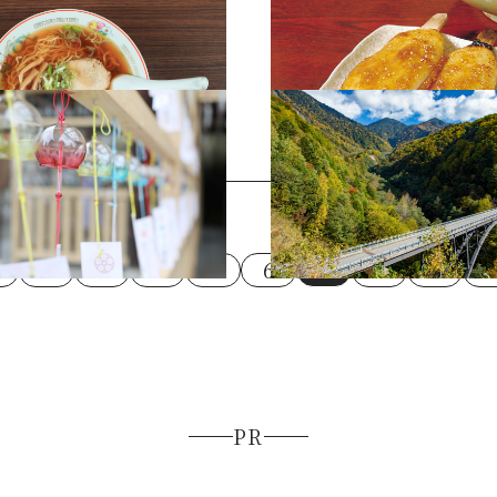
ーメン2
五平餅2
鈴まつり6
北アルプス大橋2
2
3
4
5
6
7
8
9
1
PR