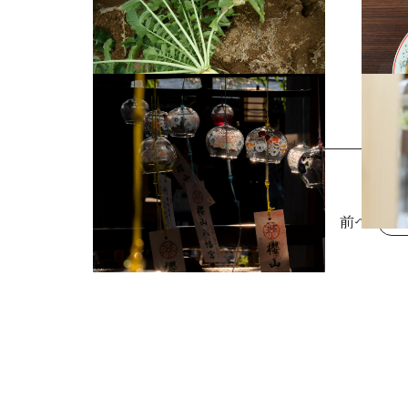
すずらん大根
高山ラ
桜山風鈴まつり12
桜山風
1
前へ