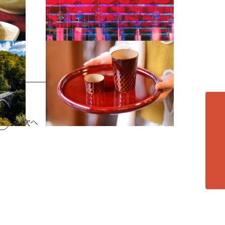
桜山風鈴まつり14
飛騨春慶5
各エリアの紹介へ
0
...
次へ