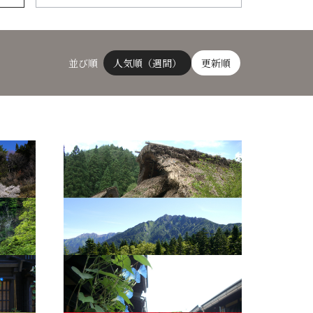
並び順
人気順（週間）
更新順
風土記の丘2
西穂高岳
古い町並（夏）1