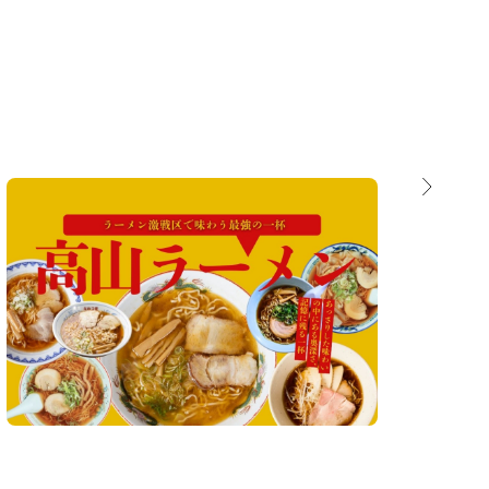
ラーメン激戦区・高山で出会う、忘れられない
一杯「高山ラーメン」
誕生
ン！