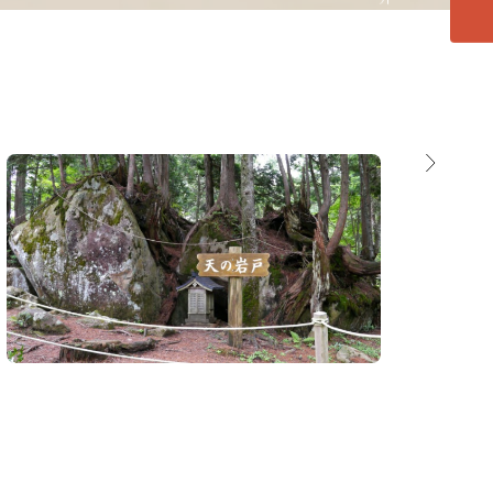
位山
飛騨