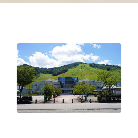
道の駅 モンデウス飛騨位山