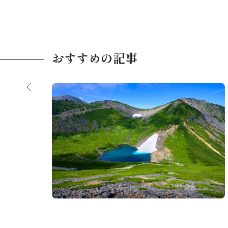
おすすめの記事
【2026夏】今年のベスト避暑地！飛騨高
山"涼"好！
を訪れ