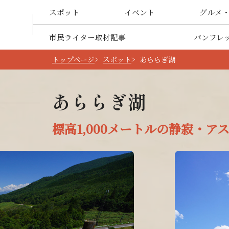
スポット
イベント
グルメ
市民ライター取材記事
パンフレ
トップページ
スポット
あららぎ湖
あららぎ湖
標高1,000メートルの静寂・