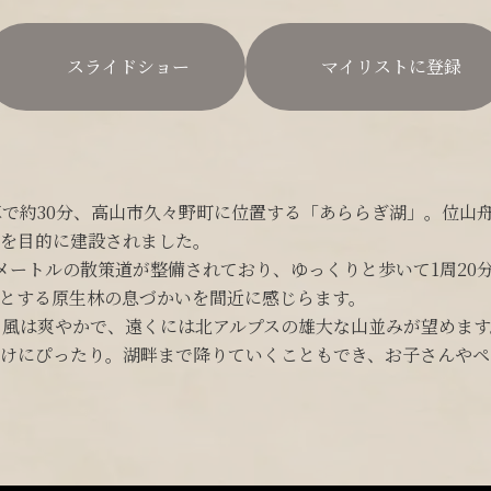
スライドショー
マイリストに登録
車で約30分、高山市久々野町に位置する「あららぎ湖」。位山
を目的に建設されました。
メートルの散策道が整備されており、ゆっくりと歩いて1周20
とする原生林の息づかいを間近に感じらます。
渡る風は爽やかで、遠くには北アルプスの雄大な山並みが望めま
けにぴったり。湖畔まで降りていくこともでき、お子さんやペ