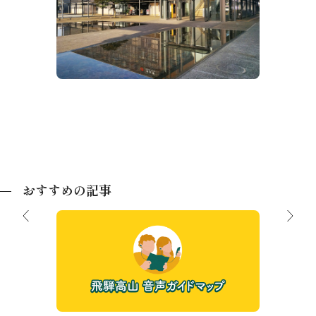
JR高山駅
高山濃
おすすめの記事
まち歩きに便利なツール「飛騨高山音声
ガイドマップ」
ルメを一
【202
ルメま