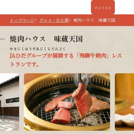
マイリスト
トップページ
グルメ・お土産
焼肉ハウス 味蔵天国
焼肉ハウス 味蔵天国
JAひだグループが展開する「飛騨牛焼肉」レス
トランです。