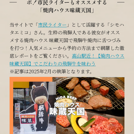
ポ！市民ライターもオススメする
「焼肉ハウス味蔵天国」
当サイトで「
市民ライター
」として活躍する「シモハ
タエミコ」さん。生粋の飛騨人である彼女がオスス
メする焼肉ハウス 味蔵天国で飛騨牛焼肉に舌つづみ
を打つ！人気メニューから予約の方法まで網羅した徹
底レポートをご覧ください。
高山駅近！【焼肉ハウス
味蔵天国】でこだわりの飛騨牛を味わう
※記事は2025年2月の執筆となります。