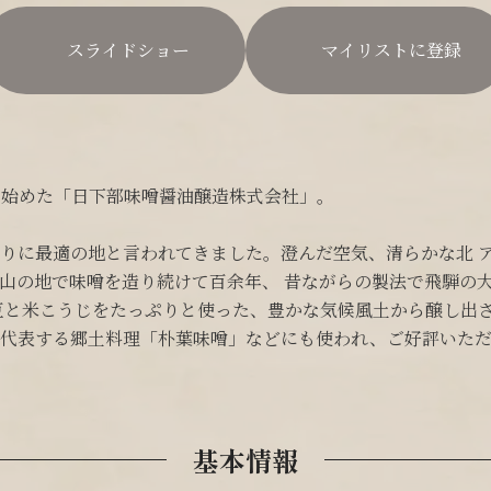
スライドショー
マイリストに登録
を始めた「日下部味噌醤油醸造株式会社」。
りに最適の地と言われてきました。澄んだ空気、清らかな北 
な高山の地で味噌を造り続けて百余年、 昔ながらの製法で飛騨の
豆と米こうじをたっぷりと使った、豊かな気候風土から醸し出さ
代表する郷土料理「朴葉味噌」などにも使われ、ご好評いただ
基本情報