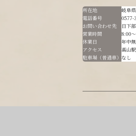
所在地
岐阜県
電話番号
0577-
お問い合わせ先
日下部
営業時間
8:00
休業日
年中無
アクセス
高山駅
駐車場（普通車）
なし 