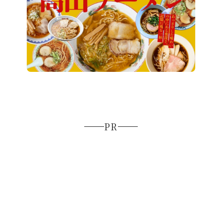
ラーメン激戦区・高山で出会う、忘れられない
一杯「高山ラーメン」
PR