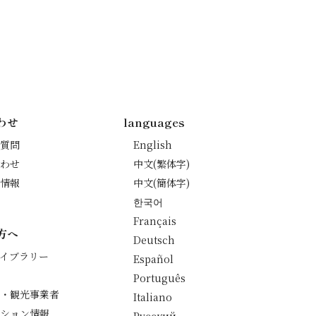
わせ
languages
質問
English
わせ
中文(繁体字)
情報
中文(簡体字)
한국어
Français
方へ
Deutsch
イブラリー
Español
Português
・観光事業者
Italiano
ション情報