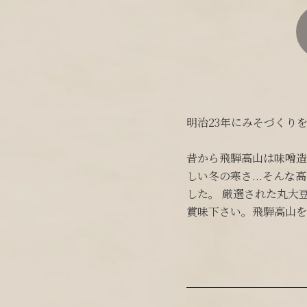
明治23年にみそづくり
昔から飛騨高山は味噌造
しい冬の寒さ...そん
した。 厳選された丸大
賞味下さい。飛騨高山を