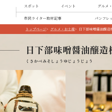
スポット
イベント
グルメ
市民ライター取材記事
パンフレ
トップページ
グルメ・お土産
日下部味噌醤油醸造
日下部味噌醤油醸造