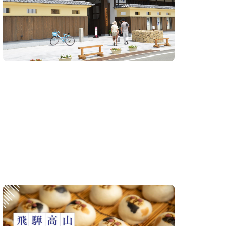
飛騨高山まちの博物館
竹ラ