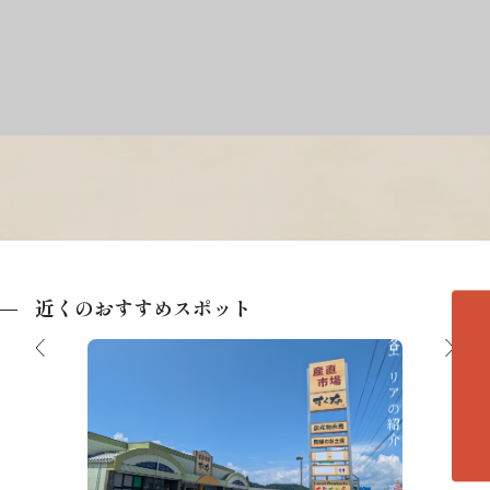
近くのおすすめスポット
各エリアの紹介へ
千光寺
産直市場 すくな