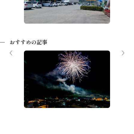
おすすめの記事
ルメを一
飛騨高
【2026夏】飛騨高山の花火大会＆夏祭
ルメま
り