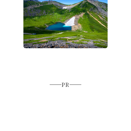
【2026夏】今年のベスト避暑地！飛騨
高山"涼"好！
PR