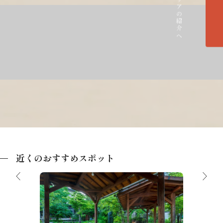
各エリアの紹介へ
近くのおすすめスポット
中部山
平湯温泉足湯