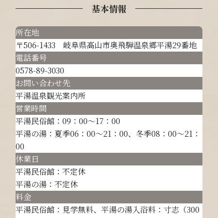
基本情報
所在地
〒506-1433 岐阜県高山市奥飛騨温泉郷平湯29番地
電話番号
0578-89-3030
お問い合わせ先
平湯温泉観光案内所
営業時間
平湯民俗館：09：00～17：00
平湯の湯：夏季06：00～21：00、冬季08：00～21：
00
休業日
平湯民俗館：不定休
平湯の湯：不定休
料金
平湯民俗館：見学無料、平湯の湯入浴料：寸志（300