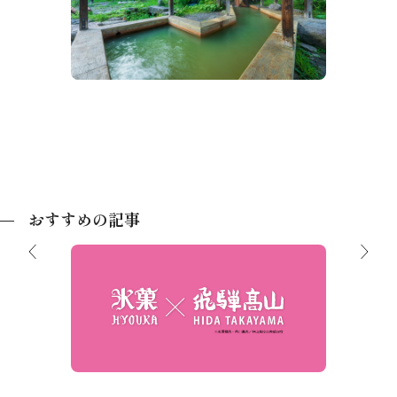
ー
おすすめの記事
氷菓×飛騨高山（TVアニメ「氷菓」の
舞台紹介）
力を徹底
冬の極
見露天