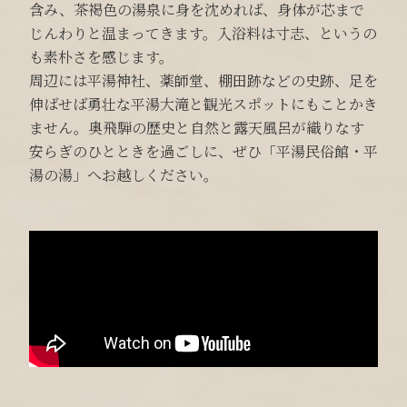
含み、茶褐色の湯泉に身を沈めれば、身体が芯まで
じんわりと温まってきます。入浴料は寸志、というの
も素朴さを感じます。
周辺には平湯神社、薬師堂、棚田跡などの史跡、足を
伸ばせば勇壮な平湯大滝と観光スポットにもことかき
ません。奥飛騨の歴史と自然と露天風呂が織りなす
安らぎのひとときを過ごしに、ぜひ「平湯民俗館・平
湯の湯」へお越しください。