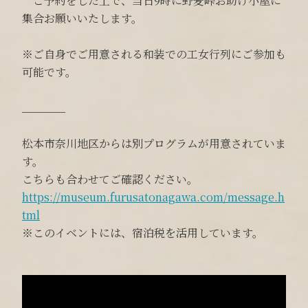
ご予約をした上で、当日9時に野麦峠お助け小屋に
集合お願いいたします。
※ご自身でご用意される和装での工女行列にご参加も
可能です。
_______
松本市奈川地区からは別プログラムが用意されていま
す。
こちらも合わせてご確認ください。
https://museum.furusatonagawa.com/message.h
tml
※このイベントには、宿泊税を活用しています。