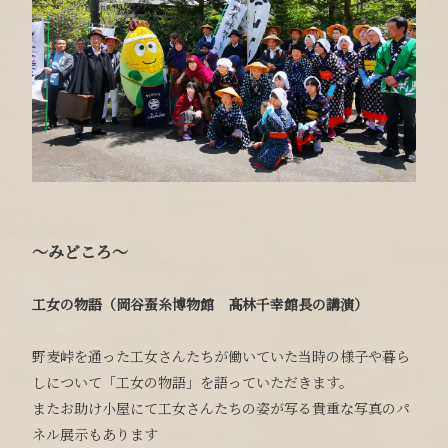
～みどころ～
工女の物語（岡谷蚕糸博物館 髙林千幸館長の講演）
野麦峠を通った工女さんたちが働いていた当時の様子や暮ら
しについて「工女の物語」を語っていただきます。
またお助け小屋にて工女さんたちの姿が写る貴重な写真のパ
ネル展示もあります