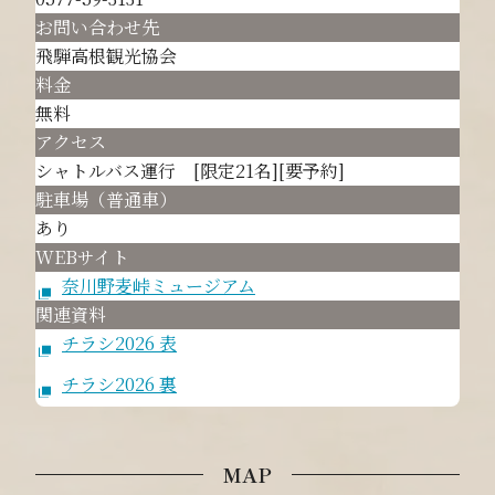
お問い合わせ先
飛騨高根観光協会
料金
無料
アクセス
シャトルバス運行 [限定21名][要予約]
駐車場（普通車）
あり
WEBサイト
奈川野麦峠ミュージアム
関連資料
チラシ2026 表
チラシ2026 裏
MAP