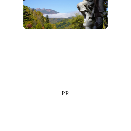
野麦峠お助け小屋
野麦峠
PR