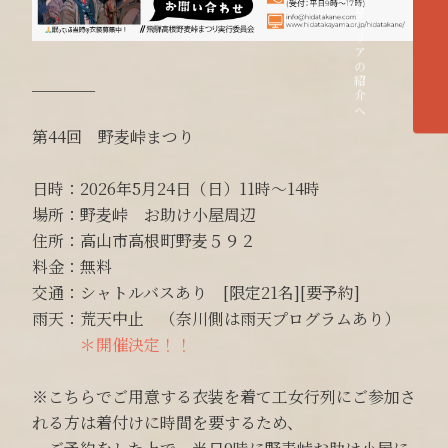
各エリアの紹介へ
_______
第44回 野麦峠まつり
日時：2026年5月24日（日）11時〜14時
場所：野麦峠 お助け小屋周辺
住所：高山市高根町野麦５９２
料金：無料
交通：シャトルバスあり [限定21名][要予約]
雨天：荒天中止 （奈川側は雨天プログラムあり）
＊開催決定！！
※こちらでご用意する衣装を着て工女行列にご参加さ
れる方は着付けに時間を要するため、