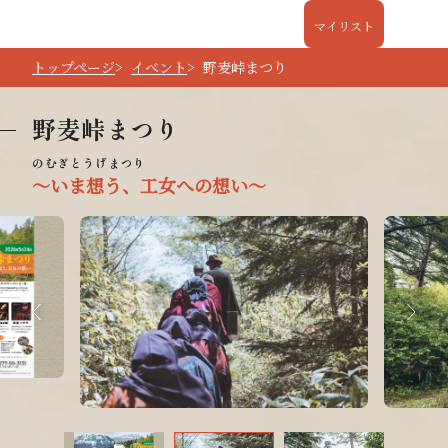
マイリスト
トップページ
イベント
野麦峠まつり
野麦峠まつり
～いま想う、工女への想い～