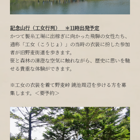
記念山行（工女行列） ＊11時出発予定
かつて製糸工場に出稼ぎに向かった飛騨の女性たち、
通称「工女（こうじょ）」の当時の衣装に扮した参加
者が旧野麦街道を歩きます。
笹と森林の清澄な空気に触れながら、歴史に思いを馳
せる貴重な体験ができます。
※工女の衣装を着て野麦峠 鏡池周辺を歩ける方を募
集します。＜要予約＞