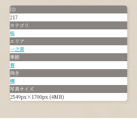
ID
217
カテゴリ
桜
エリア
一之宮
季節
春
向き
横
写真サイズ
2549px×1700px (4MB)