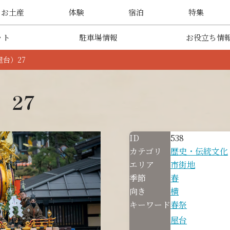
・お土産
体験
宿泊
特集
ット
駐車場情報
お役立ち情
台）27
）27
ID
538
カテゴリ
歴史・伝統文化
エリア
市街地
季節
春
向き
横
キーワード
春祭
屋台