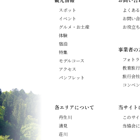
観光情報
お問い合
スポット
よくある
イベント
お問い合
グルメ・お土産
お役立ち
体験
宿泊
事業者の
特集
フォトラ
モデルコース
教育旅行
アクセス
旅行会社
パンフレット
コンベン
各エリアについて
当サイト
丹生川
このサイ
清見
当協会に
荘川