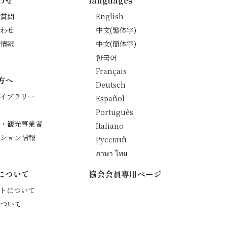
わせ
languages
質問
English
わせ
中文(繁体字)
情報
中文(簡体字)
한국어
Français
方へ
Deutsch
イブラリー
Español
Português
・観光事業者
Italiano
ション情報
Русский
ภาษา ไทย
について
協会会員専用ページ
トについて
ついて