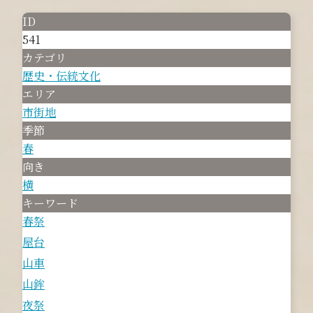
ID
541
カテゴリ
歴史・伝統文化
エリア
市街地
季節
春
向き
横
キーワード
春祭
屋台
山車
山鉾
夜祭