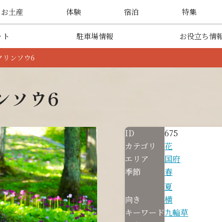
・お土産
体験
宿泊
特集
ット
駐車場情報
お役立ち情
クリンソウ6
ンソウ6
ID
675
カテゴリ
花
エリア
国府
季節
春
夏
向き
横
キーワード
九輪草