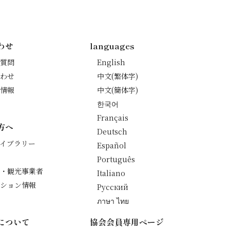
わせ
languages
質問
English
わせ
中文(繁体字)
情報
中文(簡体字)
한국어
Français
方へ
Deutsch
イブラリー
Español
Português
・観光事業者
Italiano
ション情報
Русский
ภาษา ไทย
について
協会会員専用ページ