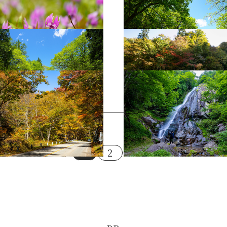
ぎ街道（夏）2
平滝1
ぎ街道（秋）7
おおくら滝
1
2
次へ