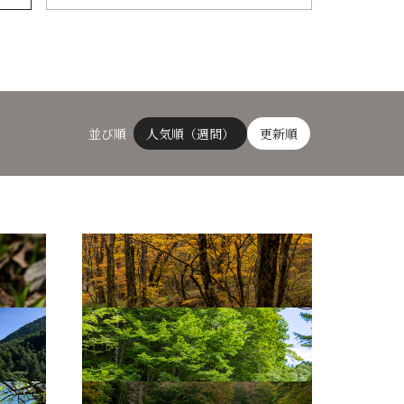
並び順
人気順（週間）
更新順
せせらぎ街道（秋）2
せせらぎ街道2
平滝2