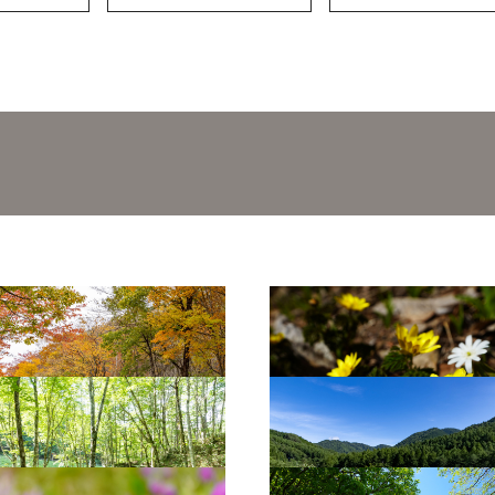
ぎ街道（秋）1
（西光寺）フクジュソウ1
ぎ街道1
せせらぎ街道3
タクリ群生地2
せせらぎ街道（夏）3