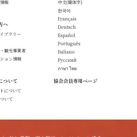
情報
中文(簡体字)
한국어
Français
方へ
Deutsch
イブラリー
Español
Português
・観光事業者
Italiano
ション情報
Русский
ภาษา ไทย
について
協会会員専用ページ
トについて
ついて