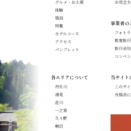
グルメ・お土産
お役立ち
体験
宿泊
事業者の
特集
フォトラ
モデルコース
教育旅行
アクセス
旅行会社
パンフレット
コンベン
各エリアについて
当サイト
丹生川
このサイ
清見
当協会に
荘川
一之宮
久々野
朝日