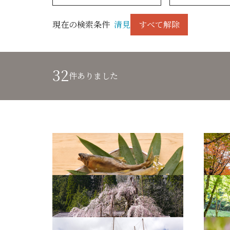
現在の検索条件
清見
すべて解除
32
件ありました
鮎の塩焼き
せせら
西光寺の枝垂れ桜2
せせら
西光寺の枝垂れ桜1
大原カ