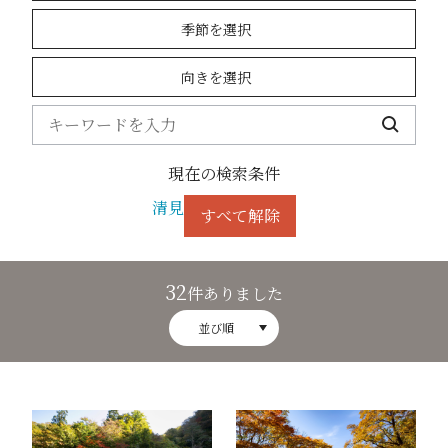
季節を選択
向きを選択
現在の検索条件
清見
すべて解除
32
件ありました
並び順
平滝1
せせらぎ街道（秋）8