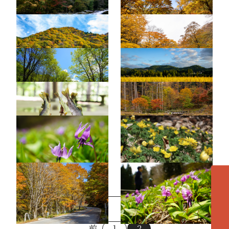
せせらぎ街道（秋）6
せせらぎ街道（秋）3
せせらぎ街道（夏）1
稲穂の景色
パスカル清見キャンプ場
せせらぎ街道（秋）5
大原カタクリ群生地1
（西光寺）フクジュソウ
2
せせらぎ街道（秋）9
大原カタクリ群生地3
各エリアの紹介へ
前
1
2