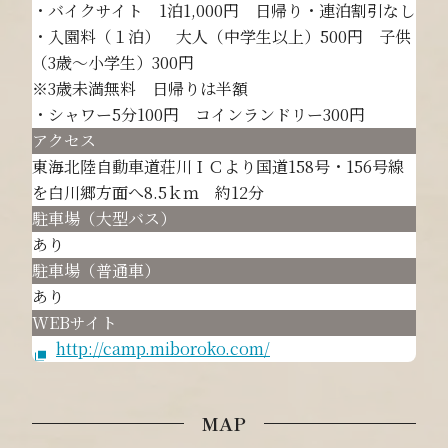
・バイクサイト 1泊1,000円 日帰り・連泊割引なし
・入園料（１泊） 大人（中学生以上）500円 子供
（3歳～小学生）300円
※3歳未満無料 日帰りは半額
・シャワー5分100円 コインランドリー300円
アクセス
東海北陸自動車道荘川ＩＣより国道158号・156号線
を白川郷方面へ8.5ｋｍ 約12分
駐車場（大型バス）
あり
駐車場（普通車）
あり
WEBサイト
http://camp.miboroko.com/
MAP