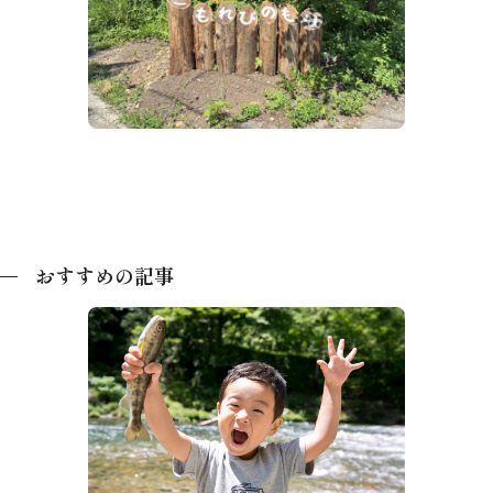
荘川桜
こもれびの森キャンプ荘川
おすすめの記事
【決定版】高山市キャンプ場24選！ベ
テランキャンパーが厳選したキャンプス
ポットをエリア別に紹介