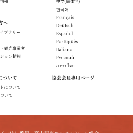
情報
中文(簡体字)
한국어
Français
方へ
Deutsch
イブラリー
Español
Português
・観光事業者
Italiano
ション情報
Русский
ภาษา ไทย
について
協会会員専用ページ
トについて
ついて