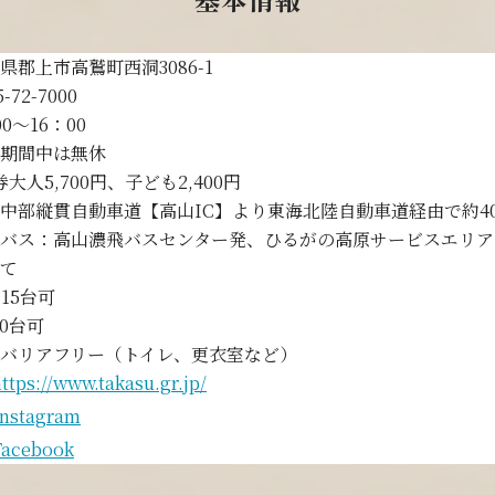
県郡上市高鷲町西洞3086-1
5-72-7000
00～16：00
期間中は無休
券大人5,700円、子ども2,400円
中部縦貫自動車道【高山IC】より東海北陸自動車道経由で約4
バス：高山濃飛バスセンター発、ひるがの高原サービスエリア
て
～15台可
00台可
バリアフリー（トイレ、更衣室など）
ttps://www.takasu.gr.jp/
Instagram
Facebook