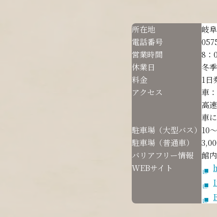
所在地
岐阜
電話番号
057
営業時間
8：
休業日
冬季
料金
1日
アクセス
車：
高速
車に
駐車場（大型バス）
10
駐車場（普通車）
3,0
バリアフリー情報
館内
WEBサイト
h