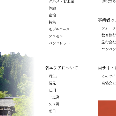
グルメ・お土産
お役立ち
体験
宿泊
事業者の
特集
フォトラ
モデルコース
教育旅行
アクセス
旅行会社
パンフレット
コンベン
各エリアについて
当サイト
丹生川
このサイ
清見
当協会に
荘川
一之宮
久々野
朝日