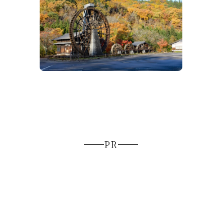
荘川の五連水車
飛騨 
PR