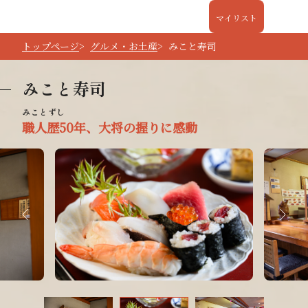
マイリスト
トップページ
グルメ・お土産
みこと寿司
みこと寿司
職人歴50年、大将の握りに感動