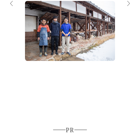
HIDABITO 022 渋草焼窯元芳国舎 松
山 正和 氏
【紅葉
地！飛騨
しむ！
ト8選
PR