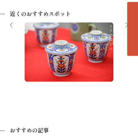
近くのおすすめスポット
各エリアの紹介へ
飛騨・匠＆クラフトギャラリー
第6回
の技と
たち～
おすすめの記事