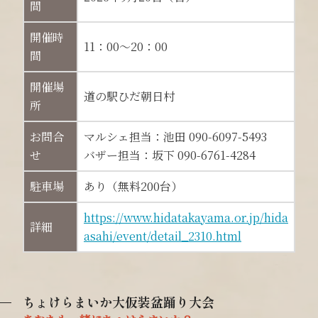
間
開催時
11：00～20：00
間
開催場
道の駅ひだ朝日村
所
お問合
マルシェ担当：池田 090-6097-5493
せ
バザー担当：坂下 090-6761-4284
駐車場
あり（無料200台）
https://www.hidatakayama.or.jp/hida
詳細
asahi/event/detail_2310.html
ちょけらまいか大仮装盆踊り大会