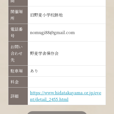
間
開催場
旧野麦小学校跡地
所
電話番
nomugi88@gmail.com
号
お問い
合わせ
野麦学舎保存会
先
駐車場
あり
料金
https://www.hidatakayama.or.jp/eve
詳細
nt/detail_2455.html