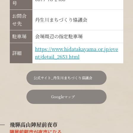
号
お問合
丹生川まちづくり協議会
せ先
駐車場
会場周辺の指定駐車場
https://www.hidatakayama.or.jp/eve
詳細
nt/detail_2653.html
公式サイト_丹生川まちづくり協議会
Googleマップ
飛騨高山陣屋前夜市
陣屋前朝市が夜市になる