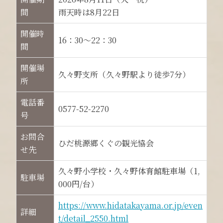
間
雨天時は8月22日
開催時
16：30～22：30
間
開催場
久々野支所（久々野駅より徒歩7分）
所
電話番
0577-52-2270
号
お問合
ひだ桃源郷くぐの観光協会
せ先
久々野小学校・久々野体育館駐車場（1,
駐車場
000円/台）
https://www.hidatakayama.or.jp/even
詳細
t/detail_2550.html