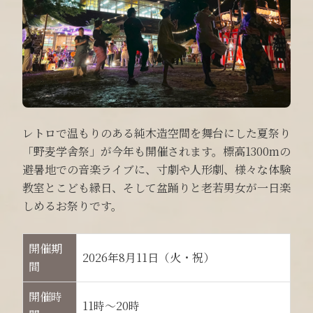
レトロで温もりのある純木造空間を舞台にした夏祭り
「野麦学舎祭」が今年も開催されます。標高1300mの
避暑地での音楽ライブに、寸劇や人形劇、様々な体験
教室とこども縁日、そして盆踊りと老若男女が一日楽
しめるお祭りです。
開催期
2026年8月11日（火・祝）
間
開催時
11時～20時