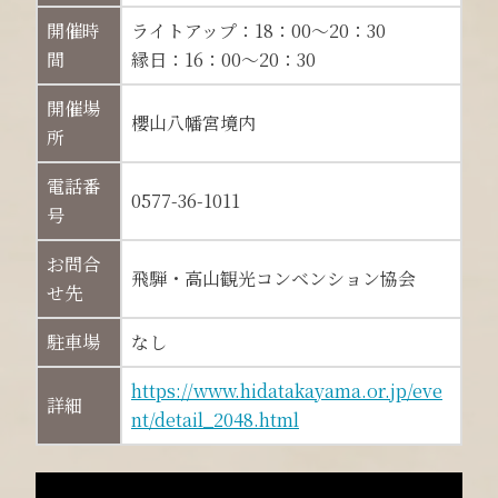
開催時
ライトアップ：18：00～20：30
間
縁日：16：00～20：30
開催場
櫻山八幡宮境内
所
電話番
0577-36-1011
号
お問合
飛騨・高山観光コンベンション協会
せ先
駐車場
なし
https://www.hidatakayama.or.jp/eve
詳細
nt/detail_2048.html