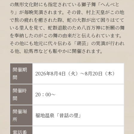
の無形文化財にも指定されている獅子舞「へんべと
り」が毎晩実演されます。その昔、村上天皇がこの地
で旅の疲れを癒された際、蛇の大群が出て困りはてて
いる里人を見て、蛇群退散のため八百万神に祈願の舞
を奉納したのがこの舞の由来だと伝えられています。
その他にも地元に代々伝わる「鶏芸」の実演が行われ
る他、絵馬市なども賑やかに開催されます。
開催期
2026年8月4日（火）～8月20日（木）
間
開催時
20：00～
間
開催場
福地温泉「昔話の里」
所
電話番