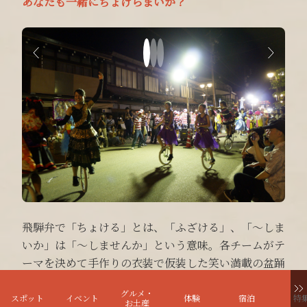
あなたも一緒にちょけらまいか？
飛騨弁で「ちょける」とは、「ふざける」、「～しま
いか」は「～しませんか」という意味。各チームがテ
ーマを決めて手作りの衣装で仮装した笑い満載の盆踊
り大会。ポップなオリジナルソングに合わせて、あな
グルメ・
たもいっしょにちょけらまいか～？
スポット
イベント
体験
宿泊
特
お土産