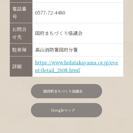
電話番
0577-72-4480
号
お問合
国府まちづくり協議会
せ先
駐車場
高山消防署国府分署
https://www.hidatakayama.or.jp/eve
詳細
nt/detail_2608.html
国府町まちづくり協議会
Googleマップ