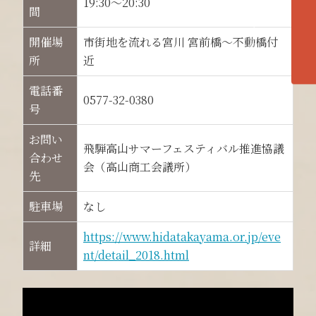
各エリアの紹介へ
19:30～20:30
間
開催場
市街地を流れる宮川 宮前橋～不動橋付
所
近
電話番
0577-32-0380
号
お問い
飛騨高山サマーフェスティバル推進協議
合わせ
会（高山商工会議所）
先
駐車場
なし
https://www.hidatakayama.or.jp/eve
詳細
nt/detail_2018.html