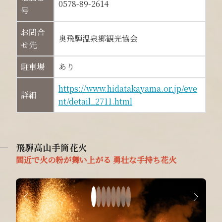
0578-89-2614
号
お問合
奥飛騨温泉郷観光協会
せ先
駐車場
あり
https://www.hidatakayama.or.jp/eve
詳細
nt/detail_2711.html
飛騨高山手筒花火
間近で火の粉が舞い上がる 勇壮な手持ち花火