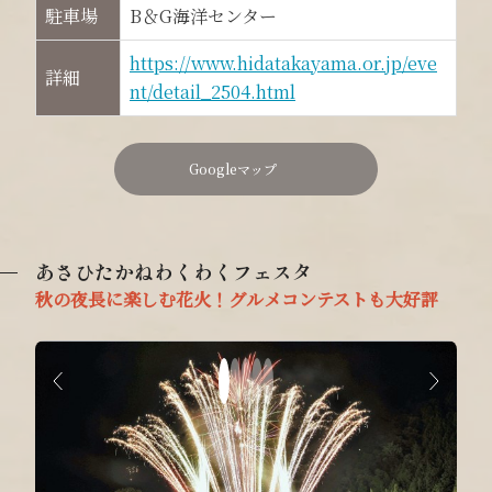
駐車場
B＆G海洋センター
https://www.hidatakayama.or.jp/eve
詳細
nt/detail_2504.html
Googleマップ
あさひたかねわくわくフェスタ
秋の夜長に楽しむ花火！グルメコンテストも大好評