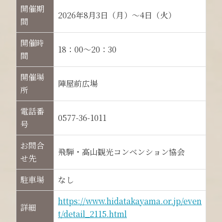
開催期
2026年8月3日（月）～4日（火）
間
開催時
18：00～20：30
間
開催場
陣屋前広場
所
電話番
0577-36-1011
号
お問合
飛騨・高山観光コンベンション協会
せ先
駐車場
なし
https://www.hidatakayama.or.jp/even
詳細
t/detail_2115.html