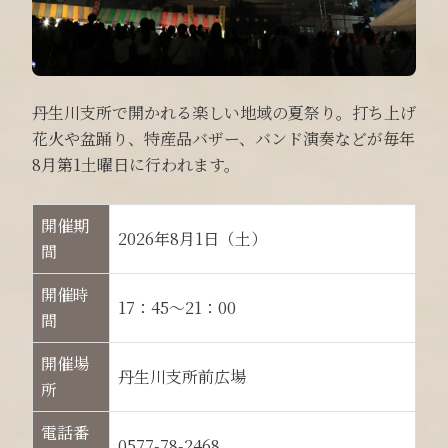
丹生川支所で開かれる楽しい地域の夏祭り。打ち上げ
花火や盆踊り、特産品バザー、バンド演奏などが毎年
8月第1土曜日に行われます。
開催期
2026年8月1日（土）
間
開催時
17：45～21：00
間
開催場
丹生川支所前広場
所
電話番
0577-78-2468