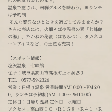
温泉で癒され、飛騨グルメを味わう。※ランチ
は予約制
そんな贅沢なひとときを過ごしてみませんか？
さらに売店には、火畑そばや温泉の素「七峰館
の湯」、たかねの秘蜜（はちみつ）、タカネコ
ーンアイスなど、お土産も充実！
【スポット情報】
塩沢温泉 七峰館
住所：岐阜県高山市高根町上ヶ洞290
TEL：0577-59-2326
営業：日帰り温泉 営業時間AM10:00～PM6:0
0、ランチは予約制(AM11:00～PM14:00)
定休日：日帰り温泉 定休日 水曜日
アクセス：高山西ＩＣ→Ｒ１５８→Ｒ４１→Ｒ