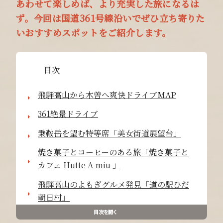
あわせて楽しめば、より充実した旅になるは
ず。今回は国道361号線沿いでぜひ立ち寄りた
いおすすめスポットをご紹介します。
目次
飛騨高山から木曽へ爽快ドライブMAP
361絶景ドライブ
乗鞍岳を望む特等席「美女街道展望台」
焼き菓子とコーヒーのある旅「焼き菓子と
カフェ Hutte A-miu 」
飛騨高山のよもぎグルメ発見「道の駅ひだ
朝日村」
目次を開く