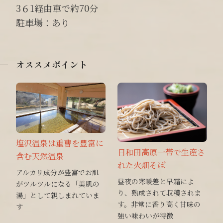
3６1経由車で約70分
駐車場：あり
オススメポイント
塩沢温泉は重曹を豊富に
日和田高原一帯で生産さ
含む天然温泉
れた火畑そば
アルカリ成分が豊富でお肌
昼夜の寒暖差と早霜によ
がツルツルになる「美肌の
り、熟成されて収穫されま
湯」として親しまれていま
す。非常に香り高く甘味の
す
強い味わいが特徴