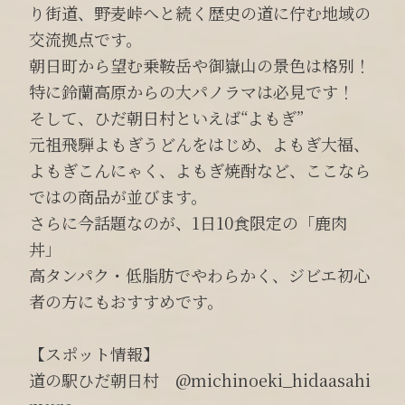
り街道、野麦峠へと続く歴史の道に佇む地域の
交流拠点です。
朝日町から望む乗鞍岳や御嶽山の景色は格別！
特に鈴蘭高原からの大パノラマは必見です！
そして、ひだ朝日村といえば“よもぎ”
元祖飛騨よもぎうどんをはじめ、よもぎ大福、
よもぎこんにゃく、よもぎ焼酎など、ここなら
ではの商品が並びます。
さらに今話題なのが、1日10食限定の「鹿肉
丼」
高タンパク・低脂肪でやわらかく、ジビエ初心
者の方にもおすすめです。
【スポット情報】
道の駅ひだ朝日村 @michinoeki_hidaasahi