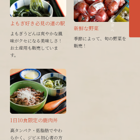
各エリアの紹介へ
よもぎ好き必見の道の駅
新鮮な野菜
よもぎうどんは爽やかな風
季節によって、旬の野菜を
味がクセになる美味しさ！
販売！
お土産用も販売していま
す。
1日10食限定の鹿肉丼
高タンパク・低脂肪でやわ
らかく、ジビエ初心者の方