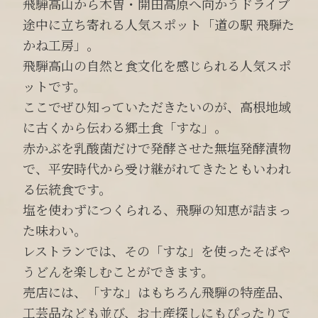
飛騨高山から木曽・開田高原へ向かうドライブ
途中に立ち寄れる人気スポット「道の駅 飛騨た
かね工房」。
飛騨高山の自然と食文化を感じられる人気スポ
ットです。
ここでぜひ知っていただきたいのが、高根地域
に古くから伝わる郷土食「すな」。
赤かぶを乳酸菌だけで発酵させた無塩発酵漬物
で、平安時代から受け継がれてきたともいわれ
る伝統食です。
塩を使わずにつくられる、飛騨の知恵が詰まっ
た味わい。
レストランでは、その「すな」を使ったそばや
うどんを楽しむことができます。
売店には、「すな」はもちろん飛騨の特産品、
工芸品なども並び、お土産探しにもぴったりで