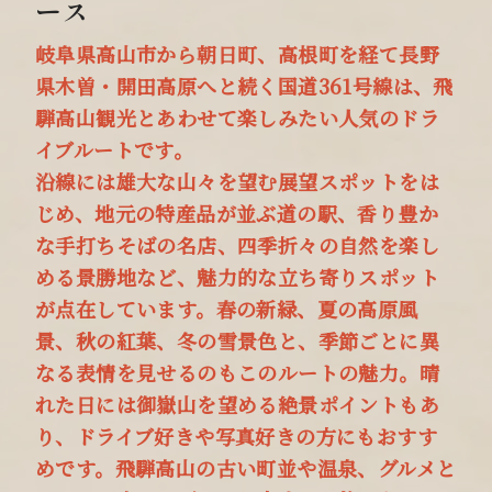
ース
岐阜県高山市から朝日町、高根町を経て長野
県木曽・開田高原へと続く国道361号線は、飛
騨高山観光とあわせて楽しみたい人気のドラ
イブルートです。
沿線には雄大な山々を望む展望スポットをは
じめ、地元の特産品が並ぶ道の駅、香り豊か
な手打ちそばの名店、四季折々の自然を楽し
める景勝地など、魅力的な立ち寄りスポット
が点在しています。
春の新緑、夏の高原風
景、秋の紅葉、冬の雪景色と、季節ごとに異
なる表情を見せるのもこのルートの魅力。晴
れた日には御嶽山を望める絶景ポイントもあ
り、ドライブ好きや写真好きの方にもおすす
めです。
飛騨高山の古い町並や温泉、グルメと