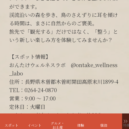
ができます。
渓流沿いの森を歩き、鳥のさえずりに耳を傾け
る時間は、まさに自然からのご褒美。
旅先で「観光する」だけではなく、「整う」と
いう新しい楽しみ方を体験してみませんか？
【スポット情報】
おんたけウェルネスラボ @ontake_wellness
_labo
住所：長野県木曽郡木曽町開田高原末川1899-4
TEL：0264-24-0870
営業：9:00 〜 17:00
定休日：火曜日
アクセス：高山インターから車で約90分
駐車場：あり
グルメ・
スポット
イベント
体験
宿泊
特
お土産