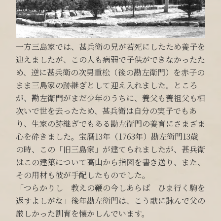
一方三島家では、甚兵衛の兄が若死にしたため養子を
迎えましたが、この人も病弱で子供ができなかったた
め、逆に甚兵衛の次男重松（後の勘左衛門）を赤子の
まま三島家の跡継ぎとして迎え入れました。ところ
が、勘左衛門がまだ少年のうちに、養父も養祖父も相
次いで世を去ったため、甚兵衛は自分の実子でもあ
り、生家の跡継ぎでもある勘左衛門の養育にさまざま
心を砕きました。宝暦13年（1763年）勘左衛門13歳
の時、この「旧三島家」が建てられましたが、甚兵衛
はこの建築について高山から指図を書き送り、また、
その用材も彼が手配したものでした。
「つらかりし 教えの鞭の今しあらば ひま行く駒を
返すよしがな」後年勘左衛門は、こう歌に詠んで父の
厳しかった訓育を懐かしんでいます。