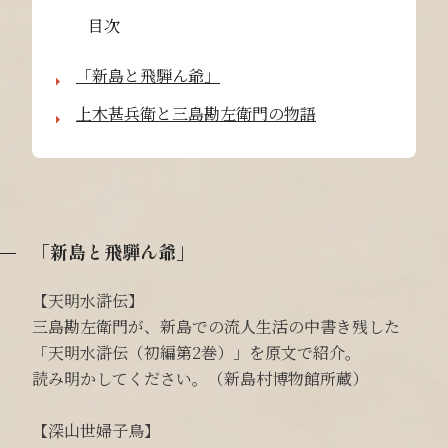
目次
「新島と飛騨ん爺」
上木甚兵衛と三島勘左衛門の物語
「新島と飛騨ん爺」
【天明水滸伝】
三島勘左衛門が、新島での流人生活の中書き残した
「天明水滸伝（初編第2巻）」を原文で紹介。
読み明かしてください。（新島村博物館所蔵）
【深山世婦子鳥】