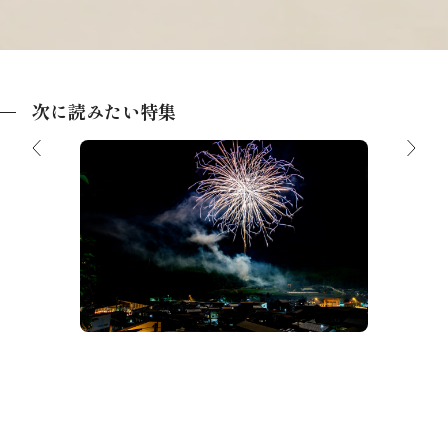
次に読みたい特集
【2026夏】飛騨高山の花火大会＆夏祭
り
高山 駐
ラーメ
れない