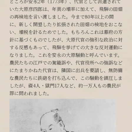
ところが安永2年（1773年）、代官として派遣されて
いた大原彦四郎は、年貢の増率に加えて、飛騨の田畑
の再検地を言い渡しました。今まで80年以上の間
に、新しく開墾したり拡張された田畑の検地をおこな
い、増税を計るためでした。もちろんこれは幕府の方
針に基づくものでしたが、大原代官の強引な政治に対
する反感もあって、飛騨を挙げての大きな反対運動に
なりました。これを安永の大原騒動と呼んでいます。
農民たちの江戸での駕籠訴や、代官役所への強訴など
にたまりかねた代官は、隣国に出兵を要請し、無防備
な農民たちに鉄砲を打ち込んで、この騒動を鎮圧しま
したが、磔4人・獄門17人など、約一万人もの農民が
罪に問われました。