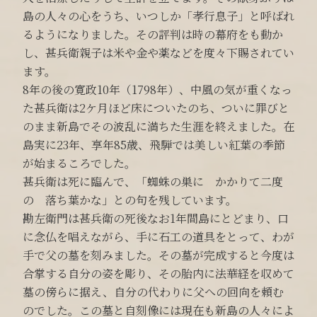
島の人々の心をうち、いつしか「孝行息子」と呼ばれ
るようになりました。その評判は時の幕府をも動か
し、甚兵衛親子は米や金や薬などを度々下賜されてい
ます。
8年の後の寛政10年（1798年）、中風の気が重くなっ
た甚兵衛は2ケ月ほど床についたのち、ついに罪びと
のまま新島でその波乱に満ちた生涯を終えました。在
島実に23年、享年85歳、飛騨では美しい紅葉の季節
が始まるころでした。
甚兵衛は死に臨んで、「蜘蛛の巣に かかりて二度
の 落ち葉かな」との句を残しています。
勘左衛門は甚兵衛の死後なお1年間島にとどまり、口
に念仏を唱えながら、手に石工の道具をとって、わが
手で父の墓を刻みました。その墓が完成すると今度は
合掌する自分の姿を彫り、その胎内に法華経を収めて
墓の傍らに据え、自分の代わりに父への回向を頼む
のでした。この墓と自刻像には現在も新島の人々によ