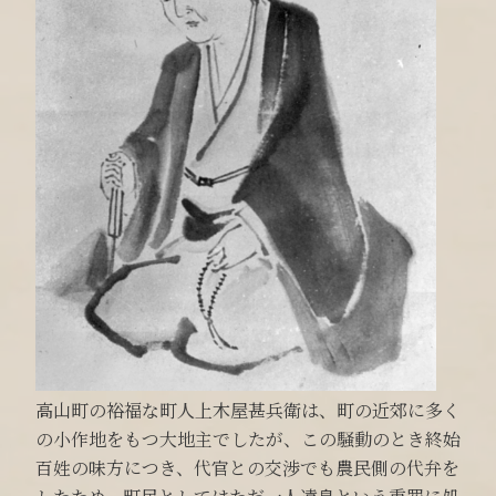
高山町の裕福な町人上木屋甚兵衛は、町の近郊に多く
の小作地をもつ大地主でしたが、この騒動のとき終始
百姓の味方につき、代官との交渉でも農民側の代弁を