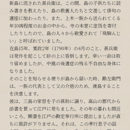
新島に流された甚兵衛は、この間、島の子供たちに読
み書きを教えたり、島の教養人たちと交遊して俳句の
運座に加わったり、また、上木一族から送られてくる
年10両程度のお金の中から、寺の本堂に塗箔を寄付
したりしたので、島の人々から敬愛されて「飛騨んじ
い」と呼ばれていました。
在島15年、寛政2年（1790年）の4月のこと、甚兵衛
は発作を起こして砂の上に昏倒します。幸い一命は取
り留めましたが、中風の後遺症の残る不自由な身体に
なりました。
そのことを知らせる便りが島から届いた時、勘左衛門
は、一族の代表として父の介抱のため、渡島すること
を決意します。
彼は、三島の家督を子の甚助に譲り、高山の郡代から
添書を貰って江戸に発ちました。その年の暮れも間近
いころ、願書を江戸の勘定奉行所に提出しましたが直
ちに裁許が下りません。それは、この孝行息子の話