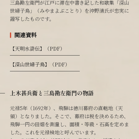
三島勘左衛門が江戸に滞在中書き記した和歌集「深山
世婦子鳥」（みやまよぶことり）を沖野清氏が忠実に
謹写したものです。
関連資料
【天明水滸伝】（PDF）
【深山世婦子鳥】（PDF）
上木甚兵衛と三島勘左衛門の物語
元禄5年（1692年）、飛騨は徳川幕府の直轄地（天
領）となりました。そこで、幕府は税を決めるため、
飛騨一円の田畑を測量し、面積・等級・石高を定めま
した。これを元禄検地と呼んでいます。