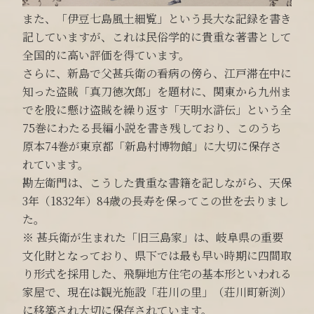
また、「伊豆七島風土細覧」という長大な記録を書き
記していますが、これは民俗学的に貴重な著書として
全国的に高い評価を得ています。
さらに、新島で父甚兵衛の看病の傍ら、江戸滞在中に
知った盗賊「真刀徳次郎」を題材に、関東から九州ま
でを股に懸け盗賊を繰り返す「天明水滸伝」という全
75巻にわたる長編小説を書き残しており、このうち
原本74巻が東京都「新島村博物館」に大切に保存さ
れています。
勘左衛門は、こうした貴重な書籍を記しながら、天保
3年（1832年）84歳の長寿を保ってこの世を去りまし
た。
※ 甚兵衛が生まれた「旧三島家」は、岐阜県の重要
文化財となっており、県下では最も早い時期に四間取
り形式を採用した、飛騨地方住宅の基本形といわれる
家屋で、現在は観光施設「荘川の里」（荘川町新渕）
に移築され大切に保存されています。