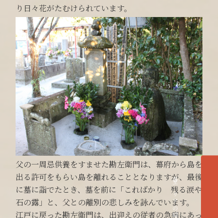
り日々花がたむけられています。
父の一周忌供養をすませた勘左衛門は、幕府から島を
出る許可をもらい島を離れることとなりますが、最後
各エリアの紹介へ
に墓に詣でたとき、墓を前に「こればかり 残る涙や
石の露」と、父との離別の悲しみを詠んでいます。
江戸に戻った勘左衛門は、出迎えの従者の急病にあっ