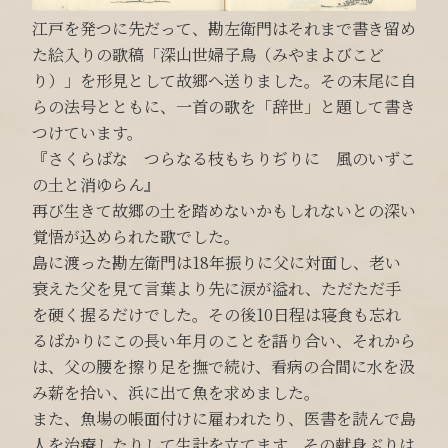
江戸を発つに先だって、勘左衛門はそれまで書き留め
た絵入りの歌稿「深山世婦子鳥（みやまよびこど
り）」を形見として故郷へ送りました。その末尾に自
らの法号とともに、一首の歌を「辞世」と題して書き
つけています。
『さくらばな つらなる枝もちりぢりに 風のいずこ
の土と消ゆらん』
再び生きて故郷の土を踏めないかもしれないとの深い
覚悟が込められた歌でした。
島に渡った勘左衛門は18年振りに父に対面し、老い
衰えた父を見て言葉より先に涙が溢れ、ただただ手
を硬く握るだけでした。その後10日程は寝食も忘れ
るばかりにこの長い年月のことを語り合い、それから
は、父の腰を擦り足を撫で続け、看病の合間に水を汲
み薪を拾い、浜に出て魚を求めました。
また、魚場の帳面付けに雇われたり、医書を読んで島
人を治療したりして生計を立てます。その献身ぶりは