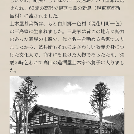
したため、町民としてはただ一人遠島という重罪に処
せられ、62歳の高齢で伊豆七島の新島（現東京都新
島村）に流されました。
上木屋甚兵衛は、もと白川郷一色村（現荘川町一色）
の三島家に生まれました。三島家は昔この地方に勢力
のあった豪族の末裔で、代々名主を勤める名家であり
ましたから、甚兵衛もそれにふさわしい教養を身につ
けた文化人で、商才にも長けた人物であったため、30
歳の時乞われて高山の造酒屋上木家へ養子に入りまし
た。