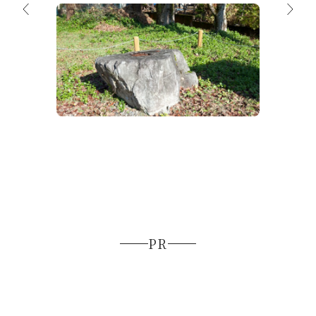
石橋廃寺塔心礎（日本遺産構成文化財）
飛騨国
PR