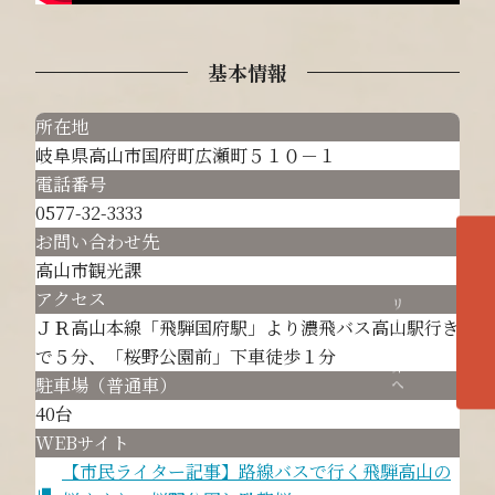
基本情報
所在地
岐阜県高山市国府町広瀬町５１０－１
電話番号
0577-32-3333
お問い合わせ先
高山市観光課
各エリアの紹介へ
アクセス
ＪＲ高山本線「飛騨国府駅」より濃飛バス高山駅行き
で５分、「桜野公園前」下車徒歩１分
駐車場（普通車）
40台
WEBサイト
【市民ライター記事】路線バスで行く飛騨高山の