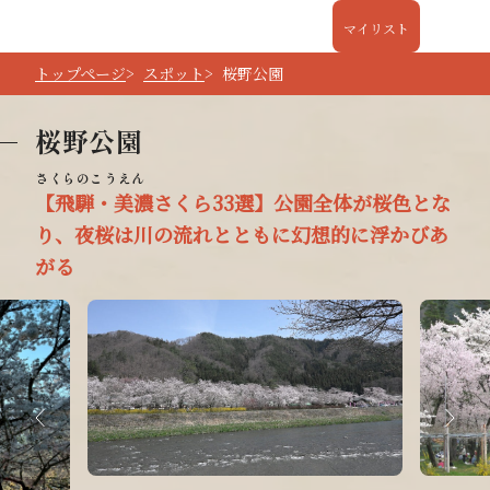
マイリスト
トップページ
スポット
桜野公園
桜野公園
【飛騨・美濃さくら33選】公園全体が桜色とな
り、夜桜は川の流れとともに幻想的に浮かびあ
がる