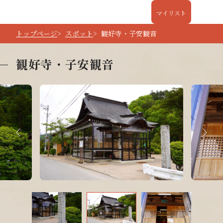
マイリスト
トップページ
スポット
観好寺・子安観音
観好寺・子安観音