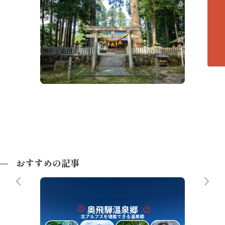
各エリアの紹介へ
熊野神
荒城神社
おすすめの記事
奥飛騨温泉郷 5つの温泉地の魅力を徹底