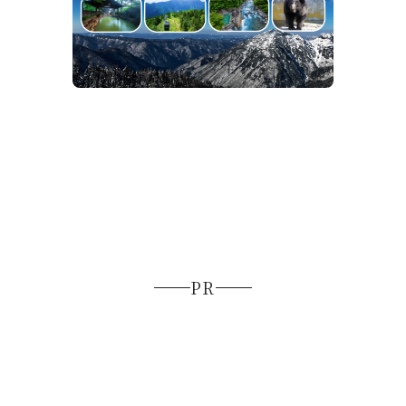
比較～お得な情報も～
夏の絶
【202
景！心
PR