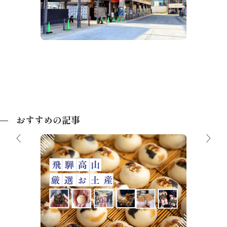
JR高山
おすすめの記事
【2026最新】お土産にもぴったり！飛
騨高山のお菓子
【保存
飛騨高山
挙ご紹
で、美