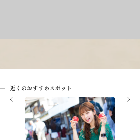
近くのおすすめスポット
ポケモ
飛騨高山宮川朝市