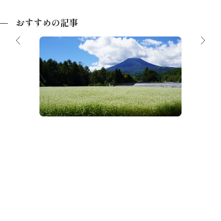
おすすめの記事
【3分で分かる】飛騨高根へようこそ
地！飛騨
標高3
カイラ