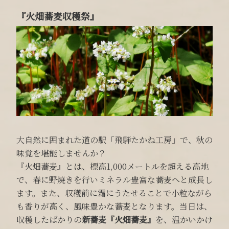
『火畑蕎麦収穫祭』
大自然に囲まれた道の駅「飛騨たかね工房」で、秋の
味覚を堪能しませんか？
『火畑蕎麦』とは、標高1,000メートルを超える高地
で、春に野焼きを行いミネラル豊富な蕎麦へと成長し
ます。また、収穫前に霜にうたせることで小粒ながら
も香りが高く、風味豊かな蕎麦となります。当日は、
収穫したばかりの
新蕎麦『火畑蕎麦』
を、温かいかけ