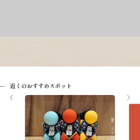
近くのおすすめスポット
各エリアの紹介へ
飛騨高山思い出体験館 飛騨の里店
飛騨民