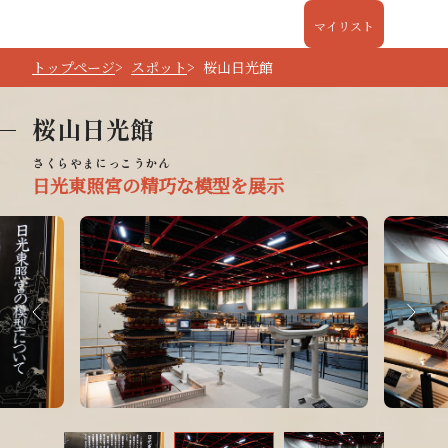
マイリスト
トップページ
スポット
桜山日光館
桜山日光館
日光東照宮の精巧な模型を展示