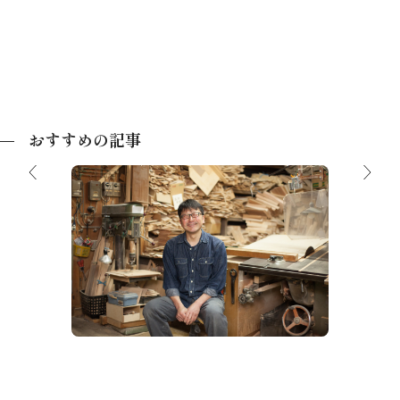
おすすめの記事
HIDABITO 008 西田木工所 西田 恵一
氏
ケジュー
標高3
カイラ