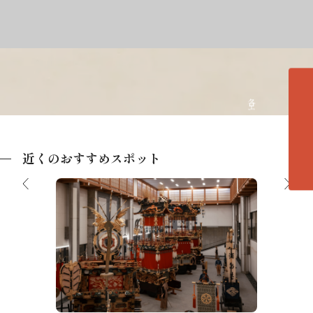
各エリアの紹介へ
近くのおすすめスポット
夢工場
高山祭屋台会館
A