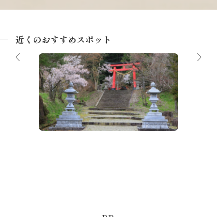
近くのおすすめスポット
飛騨東照宮
飛驒高