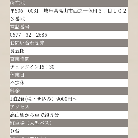
所在地
〒506－0031 岐阜県高山市西之一色町３丁目１０２
３番地
電話番号
0577－32－2685
お問い合わせ先
長五郎
営業時間
チェックイン15：30
休業日
不定休
料金
1泊2食(税・サ込み）9000円～
アクセス
高山駅から車で約５分
駐車場（大型バス）
０台