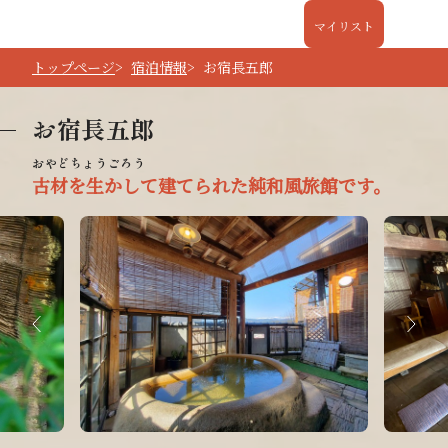
マイリスト
トップページ
宿泊情報
お宿長五郎
お宿長五郎
古材を生かして建てられた純和風旅館です。