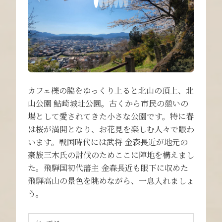
カフェ櫟の脇をゆっくり上ると北山の頂上、北
山公園 鮎崎城址公園。古くから市民の憩いの
場として愛されてきた小さな公園です。特に春
は桜が満開となり、お花見を楽しむ人々で賑わ
います。戦国時代には武将 金森長近が地元の
豪族三木氏の討伐のためここに陣地を構えまし
た。飛騨国初代藩主 金森長近も眼下に収めた
飛騨高山の景色を眺めながら、一息入れましょ
う。