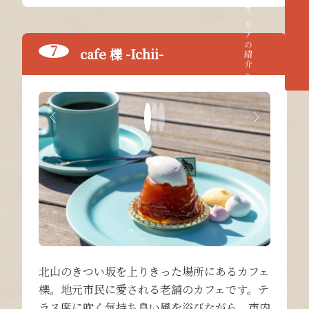
各エリアの紹介へ
cafe 櫟 -Ichii-
北山のきつい坂を上りきった場所にあるカフェ
櫟。地元市民に愛される老舗のカフェです。テ
ラス席に吹く気持ち良い風を浴びながら、市内