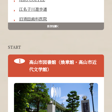
江名子川遊歩道
旧須田歯科医院
目次を開く
START
高山市図書館（煥章館・高山市近
代文学館）