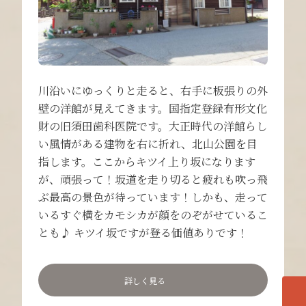
川沿いにゆっくりと走ると、右手に板張りの外
壁の洋館が見えてきます。国指定登録有形文化
財の旧須田歯科医院です。大正時代の洋館らし
い風情がある建物を右に折れ、北山公園を目
指します。ここからキツイ上り坂になります
が、頑張って！坂道を走り切ると疲れも吹っ飛
ぶ最高の景色が待っています！しかも、走って
いるすぐ横をカモシカが顔をのぞがせているこ
とも♪ キツイ坂ですが登る価値ありです！
詳しく見る