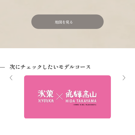
地図を見る
次にチェックしたいモデルコース
アニメ「氷菓」聖地巡り1泊2日のモデル
々移
飛騨高
コース
・金沢を
わるコ
ス